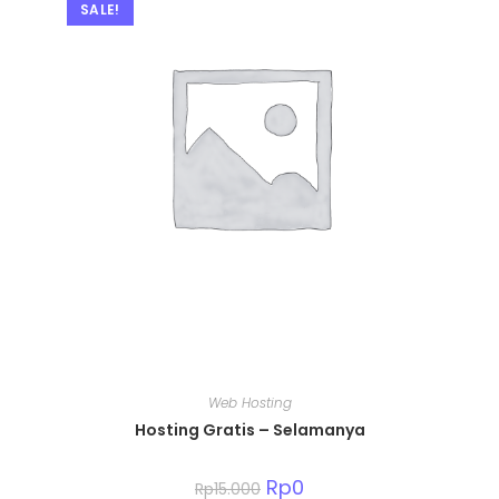
SALE!
Web Hosting
Hosting Gratis – Selamanya
Original
Rp
0
Current
Rp
15.000